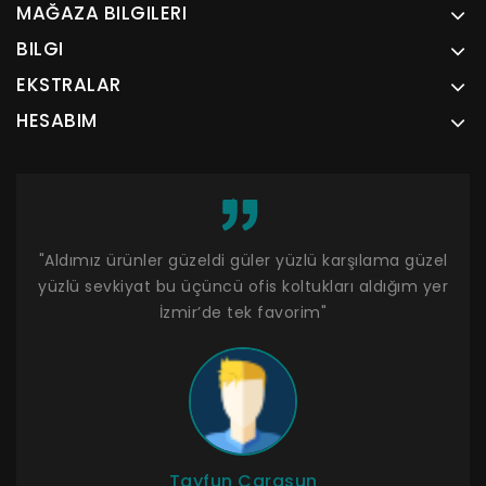
MAĞAZA BILGILERI
BILGI
EKSTRALAR
HESABIM
um.
"Aldımız ürünler güzeldi güler yüzlü karşılama güzel
"R
yüzlü sevkiyat bu üçüncü ofis koltukları aldığım yer
İzmir’de tek favorim"
Tayfun Carasun