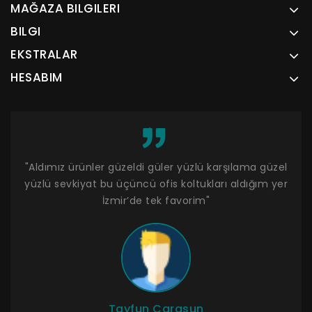
MAĞAZA BILGILERI
BILGI
EKSTRALAR
HESABIM
um.
"Aldımız ürünler güzeldi güler yüzlü karşılama güzel
"R
yüzlü sevkiyat bu üçüncü ofis koltukları aldığım yer
İzmir’de tek favorim"
Tayfun Carasun