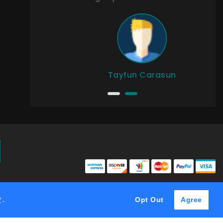
Tayfun Carasun
Designed by
y
.
Opt Out
Agree