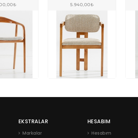
EKSTRALAR
HESABIM
ldi güler yüzlü karşılama
"Rahat konforlu ve kaliteli ürü
bu üçüncü ofis koltukları
memnunum. Halil bey e ilgilerinde
Markalar
Hesabım
ir’de tek favorim"
teşekkür ediyorum.herkese tavsiye 
oşul
Özel
Sipariş Geçmişi