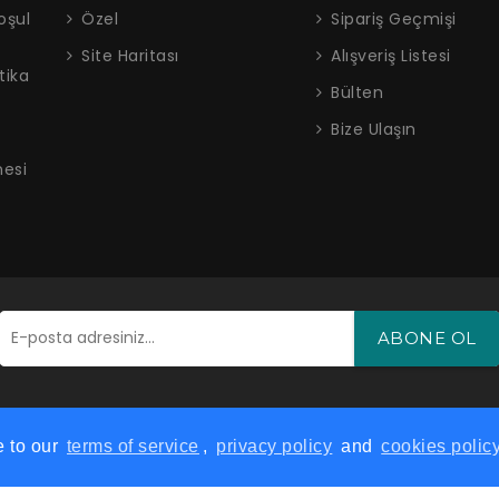
Site Haritası
Alışveriş Listesi
itika
Bülten
Bize Ulaşın
 Carasun
Adnan Dağ
mesi
ABONE OL
e to our
terms of service
,
privacy policy
and
cookies polic