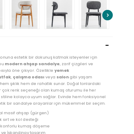
onuna estetik bir dokunuş katmak isteyenler için
 bu
modern ahşap sandalye
, zarif çizgileri ve
ısıyla öne çıkıyor. Özellikle
yemek
tfak
,
çalışma odası
veya
salon
gibi yaşam
hem şıklık hem de rahatlık sunar. Doğal tonlardaki
r çok renk seçeneği olan kumaş oturumu ile her
stiline kolayca uyum sağlar. Evinde hem fonksiyonel
tik bir sandalye arayanlar için mükemmel bir seçim.
al masif ahşap (gürgen)
 sırt ve kol desteği
, konforlu kumaş döşeme
t ve İskandinav tasarım
rlü ve sağlam yapı