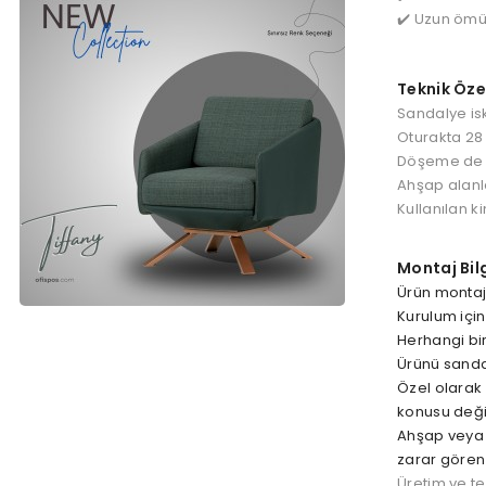
Teknik Özel
Sandalye iske
Oturakta 28 
Döşeme de ku
Ahşap alanlar
Kullanılan k
Montaj Bilg
Ürün montaj
Kurulum için
Herhangi bi
Ürünü sandal
Özel olarak 
konusu değil
Ahşap veya m
zarar göre
Üretim ve tes