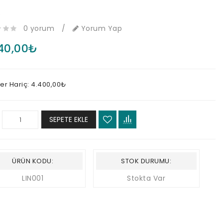
e
0 yorum
/
Yorum Yap
40,00₺
ler Hariç: 4.400,00₺
SEPETE EKLE
ÜRÜN KODU:
STOK DURUMU:
LIN001
Stokta Var