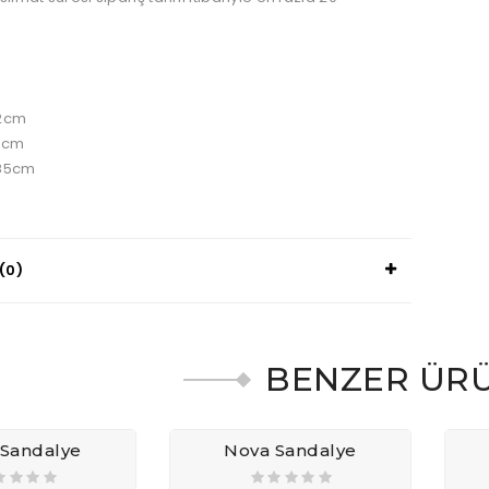
2cm
6cm
85cm
(0)
BENZER ÜR
 Sandalye
Nova Sandalye
600,00₺
5.940,00₺