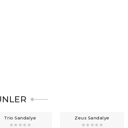
ÜNLER
Trio Sandalye
Zeus Sandalye
4.840,00₺
5.500,00₺