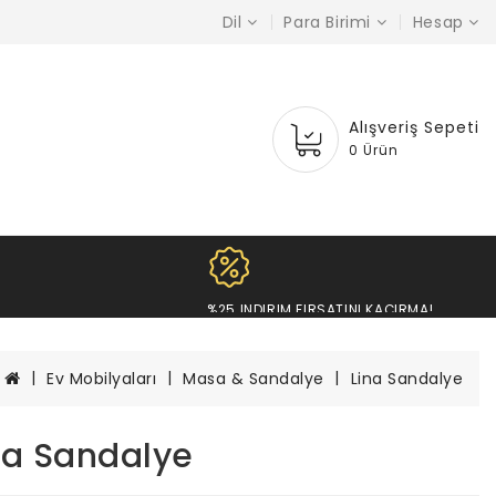
Dil
Para Birimi
Hesap
Alışveriş Sepeti
0 Ürün
%25 INDIRIM FIRSATINI KAÇI
Ev Mobilyaları
Masa & Sandalye
Lina Sandalye
na Sandalye