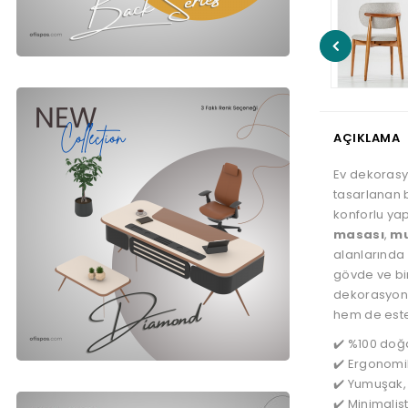
AÇIKLAMA
Ev dekorasy
tasarlanan
konforlu yap
masası
,
mu
alanlarında 
gövde ve bi
dekorasyon 
hem de este
✔️ %100 doğ
✔️ Ergonomik
✔️ Yumuşak
✔️ Minimalis
✔️ Uzun ömü