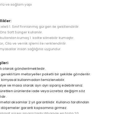
likler:
leti 1. Sınıf Fırınlanmış gürgen ile şekillendirilir.
Dns Soft Sünger kullanılır.
llanılan kumaş 1. kalite silinebilir kumaştır.
, Cila ve vernik işlemi ile renklendirilir.
imyasallar insan sağlığına uygundur.
ileri
lı olarak gönderilmektedir.
 gerekli tüm metaryeller paketli bir şekilde gönderilir.
r kimyasal kullanmadan temizlenebilir.
ye ve masa olarak ayrı ayrı sipariş edebilirsiniz.
üretilen ürünlerde iade veya ücretsiz değişim söz
dir.
etal aksamlar 2 yıl garantilidir. Kullanıcı tarafından
n döşemeler garanti kapsamına girmez.
limat süresi sipariş tarihi itibariyle en fazla 20