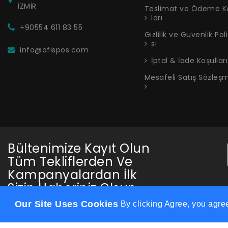
ları
+90554 611 83 55
Gizlilik ve Güvenlik Pol
sı
info@ofispos.com
İptal & İade Koşulları
Adnan Dağ
Tayfun
Mesafeli Satış Sözleş
Bültenimize Kayıt Olun
Tüm Tekliflerden Ve
Kampanyalardan İlk
Sizin Haberiniz Olsun.
Rahatsız edici sık e-postalar gönderilmez
:)
Our Site Uses Cookies
By clicking Agree, you agre