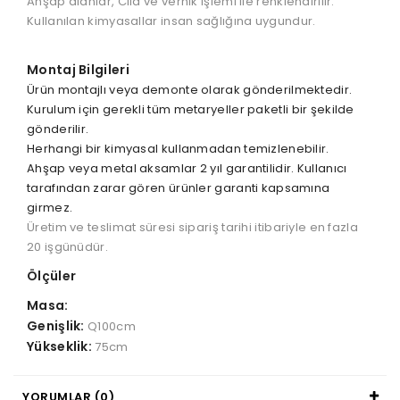
Ahşap alanlar, Cila ve vernik işlemi ile renklendirilir.
Kullanılan kimyasallar insan sağlığına uygundur.
Montaj Bilgileri
Ürün montajlı veya demonte olarak gönderilmektedir.
Kurulum için gerekli tüm metaryeller paketli bir şekilde
gönderilir.
Herhangi bir kimyasal kullanmadan temizlenebilir.
Ahşap veya metal aksamlar 2 yıl garantilidir. Kullanıcı
tarafından zarar gören ürünler garanti kapsamına
girmez.
Üretim ve teslimat süresi sipariş tarihi itibariyle en fazla
20 işgünüdür.
Ölçüler
Masa:
Genişlik:
Q100cm
Yükseklik:
75cm
YORUMLAR (0)