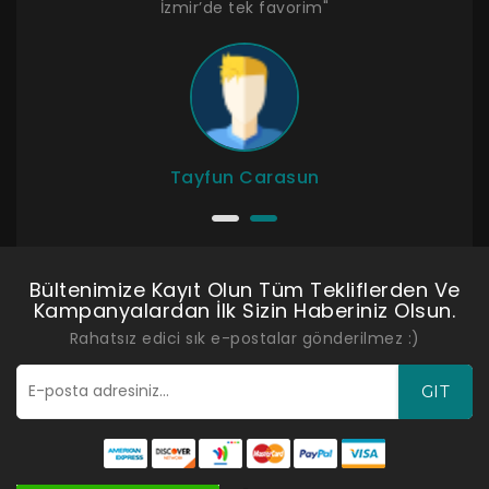
İzmir’de tek favorim"
Tayfun Carasun
Bültenimize Kayıt Olun Tüm Tekliflerden Ve
Kampanyalardan İlk Sizin Haberiniz Olsun.
Rahatsız edici sık e-postalar gönderilmez :)
GIT