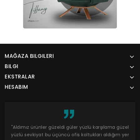
MAĞAZA BILGILERI
BILGI
EKSTRALAR
HESABIM
um.
"Aldımız ürünler güzeldi güler yüzlü karşılama güzel
"R
yüzlü sevkiyat bu üçüncü ofis koltukları aldığım yer